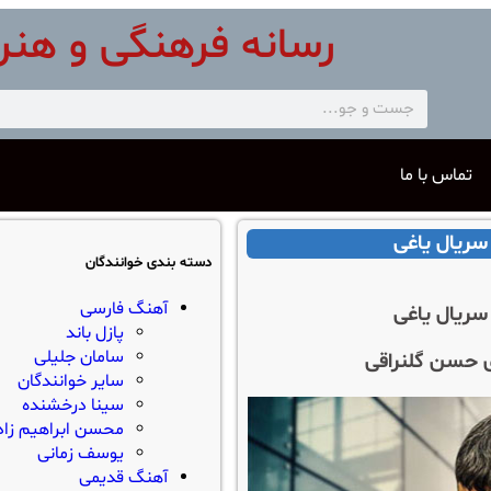
رسانه فرهنگی و هنر
تماس با ما
سریال یاغی
دسته بندی خوانندگان
آهنگ فارسی
سریال یاغی
پازل باند
سامان جلیلی
ی حسن گلنراقی
سایر خوانندگان
سینا درخشنده
محسن ابراهیم زاد
یوسف زمانی
آهنگ قدیمی