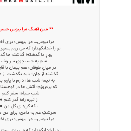
** متن آهنگ مرا ببوس حسن 
مرا ببوس… مرا ببوس؛ برای آخ
تو را خدانگهدار؛ که می روم بس
بهارِ ما گذشته؛ گذشته ها 
منم به جستجوی سرنوش
در میانِ طوفان؛ هم پیمان با قا
گذشته از جان؛ باید بگذشت از ط
به نیمه شب ها؛ دارم با یارم پ
که برفروزم؛ آتش ها در کوهستا
شبِ سیاه؛ سفر کنم 
ز تیره راه؛ گذر کنم 
نگه کن؛ ای گلِ من ●
سرشکِ غم به دامن، برای من
مرا ببوس… مرا ببوس؛ برای آخ
تو را خدانگهدار؛ که می روم بس