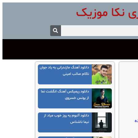
ی نکا موزیک
دانلود آهنگ مازندرانی به یاد جوان
ناکام صائب امینی
دانلود ریمیکس آهنگ انگشت نما
از یونس خسروی
دانلود آلبوم یه روز خوب میاد از
ه
نیما ناشناس