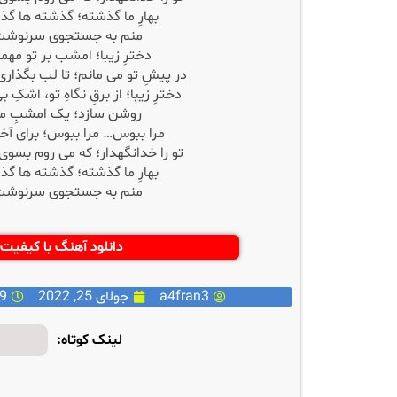
بهارِ ما گذشته؛ گذشته ها 
منم به جستجوی سرنوش
دخترِ زیبا؛ امشب بر تو مه
در پیشِ تو می مانم؛ تا لب بگذار
دخترِ زیبا؛ از برقِ نگاهِ تو، اشکِ 
روشن سازد؛ یک امشبِ م
مرا ببوس… مرا ببوس؛ برای آخ
تو را خدانگهدار؛ که می روم بس
بهارِ ما گذشته؛ گذشته ها 
منم به جستجوی سرنوش
دانلود آهنگ با کیفیت 128
a4fran3
جولای 25, 2022
:29
لینک کوتاه: