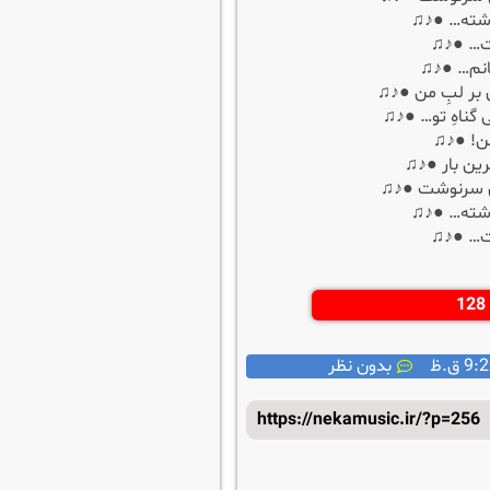
گذشته… ●♪♫
ت… ●♪♫
مانم… ●♪♫
ی بر لبِ من ●♪♫
بی گناهِ تو… ●♪♫
ن! ●♪♫
رین بار ●♪♫
وی سرنوشت ●♪♫
گذشته… ●♪♫
ت… ●♪♫
9 ق.ظ
بدون نظر
https://nekamusic.ir/?p=256