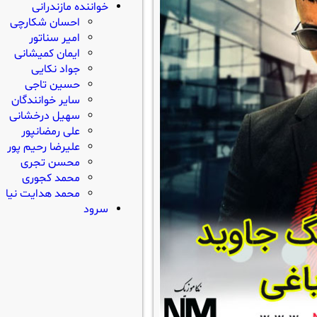
خواننده مازندرانی
احسان شکارچی
امیر سناتور
ایمان کمیشانی
جواد نکایی
حسین تاجی
سایر خوانندگان
سهیل درخشانی
علی رمضانپور
علیرضا رحیم پور
محسن تجری
محمد کجوری
محمد هدایت نیا
سرود