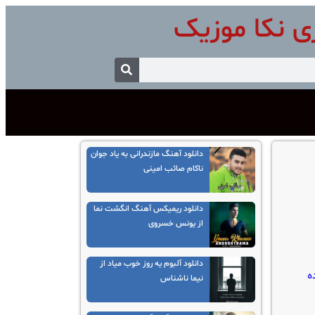
ی نکا موزیک
دانلود آهنگ مازندرانی به یاد جوان
ناکام صائب امینی
دانلود ریمیکس آهنگ انگشت نما
از یونس خسروی
دانلود آلبوم یه روز خوب میاد از
ه
نیما ناشناس