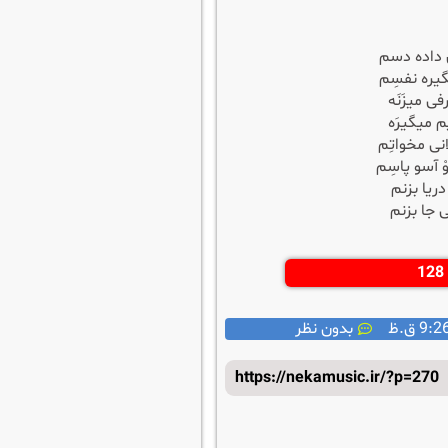
 داده دسم
یره نفسِم
ی میزَنَه
یم میگیرَه
انی مخواتِم
 آسو پاسِم
دریا بزنم
ی جا بزنم
9:2 ق.ظ
بدون نظر
https://nekamusic.ir/?p=270