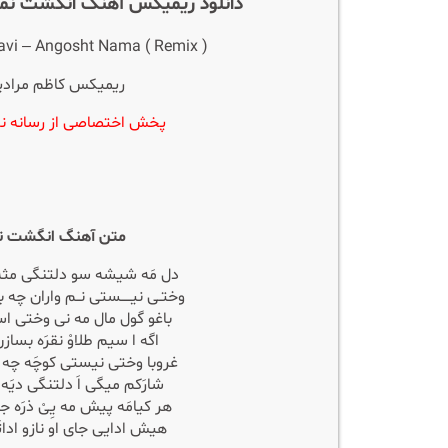
دانلود ریمیکس آهنگ انگشت نم
vi – Angosht Nama ( Remix )
ریمیکس کاظم مرادی
پخش اختصاصی از رسانه نک
متن آهنگ انگشت نم
دل مَه شیشه سو دلتنگی مثه س
وختـی نیـــــستی نــم واران چه بد
باغو گول مال مه نی وختی ا
اگه ا سیم طلاوْ نقرَه بسا
غروبا وختی نیستی کوچَه چه د
شارَکم میگی اَ دلتنگی دیَه 
هر کیامَه پیش مه یِیْ ذرَه ج
هیش ادایی جای او نازو ادات