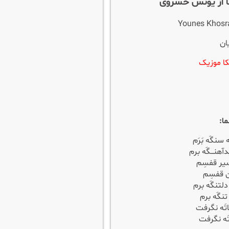
ا از یونس خسروی
Younes Khosra
ان
ا موزیک
ا:
نگَه بَرَم
آهنـــگَه برم
سیر قفسِم
زن قفسِم
لتنگَه برم
تنگَه برم
اتَه نگرفت
َه نگرفت