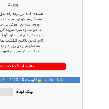
ورس 2
عشقم خانه ش برمه زاغ بدی
عشقگی شیکو لوسِم وخته بگ
آوروم رفتَه دیَه هرکی یی حرف
تا خیالت وَه سرِم میزَنَه گر
کم بنیش لایْ این و او بگو فل
کاری کردی نازنین انگشت نماوْ
مَه مُخوام از ءی روزا دلو به 
بنیشم با تو هَمَی حرفامو ی
دانلود آهنگ با کیفیت 128
a4fran3
آگوست 10, 2023
6
لینک کوتاه: