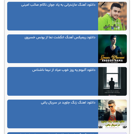
دانلود آهنگ مازندرانی به یاد جوان ناکام صائب امینی
دانلود ریمیکس آهنگ انگشت نما از یونس خسروی
دانلود آلبوم یه روز خوب میاد از نیما ناشناس
دانلود اهنگ زنگ جاوید در سریال یاغی