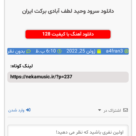
دانلود سرود وحید لطف آبادی برکت ایران
دانلود آهنگ با کیفیت 128
a4fran3
ژوئن 25, 2022
6:10 ب.ظ
بدون نظر
لینک کوتاه:
https://nekamusic.ir/?p=237
وارد شدن
اشتراک در